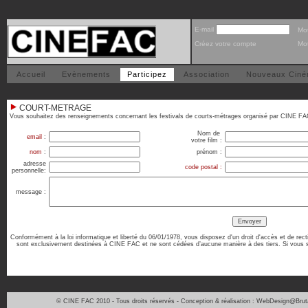
E-mail
Mo
Créez votre compte
Mot
Accueil
Evènements
Participez
Association
Nouveaux Cin
COURT-METRAGE
Vous souhaitez des renseignements concernant les festivals de courts-métrages organisé par CINE FAC,
Nom de
email
:
votre film :
nom
:
prénom :
adresse
code postal :
personnelle:
message :
Conformément à la loi informatique et liberté du 06/01/1978, vous disposez d'un droit d'accès et de re
sont exclusivement destinées à CINE FAC et ne sont cédées d’aucune manière à des tiers. Si vous s
© CINE FAC 2010 - Tous droits réservés - Conception & réalisation : WebDesign@Brut