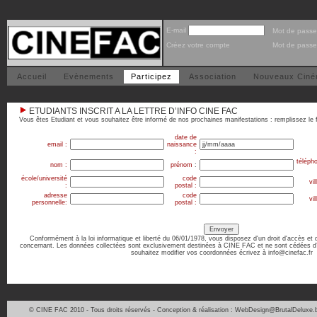
E-mail
Mot de passe
Créez votre compte
Mot de passe
Accueil
Evènements
Participez
Association
Nouveaux Cin
ETUDIANTS INSCRIT A LA LETTRE D’INFO CINE FAC
Vous êtes Etudiant et vous souhaitez être informé de nos prochaines manifestations : remplissez le f
date de
email :
naissance
:
téléph
nom :
prénom
:
école/université
code
vil
:
postal :
adresse
code
vil
personnelle:
postal :
Conformément à la loi informatique et liberté du 06/01/1978, vous disposez d'un droit d'accès et 
concernant. Les données collectées sont exclusivement destinées à CINE FAC et ne sont cédées d’
souhaitez modifier vos coordonnées écrivez à info@cinefac.fr
© CINE FAC 2010 - Tous droits réservés - Conception & réalisation : WebDesign@BrutalDeluxe.b