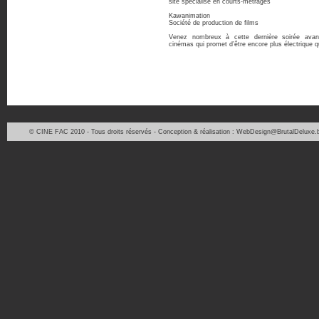
site spécialisé en courts-métrages
Kawanimation
Société de production de films
Venez nombreux à cette dernière soirée avan
cinémas qui promet d’être encore plus électrique q
© CINE FAC 2010 - Tous droits réservés - Conception & réalisation : WebDesign@BrutalDeluxe.b