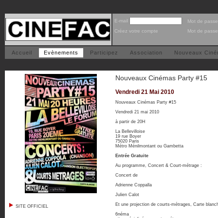
E-mail
Mot de passe
Créez votre compte
Mot de passe
Accueil
Evènements
Participez
Association
Nouveaux Cin
Nouveaux Cinémas Party #15
Vendredi 21 Mai 2010
Nouveaux Cinémas Party #15
Vendredi 21 mai 2010
à partir de 20H
La Bellevilloise
19 rue Boyer
75020 Paris
Métro Ménilmontant ou Gambetta
Entrée Gratuite
Au programme, Concert & Court-métrage :
Concert de
Adrienne Coppalla
Julien Calot
Et une projection de courts-métrages, Carte blanc
SITE OFFICIEL
6néma