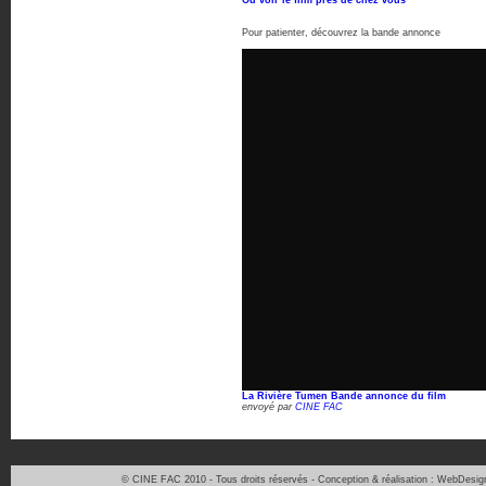
Où voir le film près de chez vous
Pour patienter, découvrez la bande annonce
La Rivière Tumen Bande annonce du film
envoyé par
CINE FAC
© CINE FAC 2010 - Tous droits réservés - Conception & réalisation : WebDesig