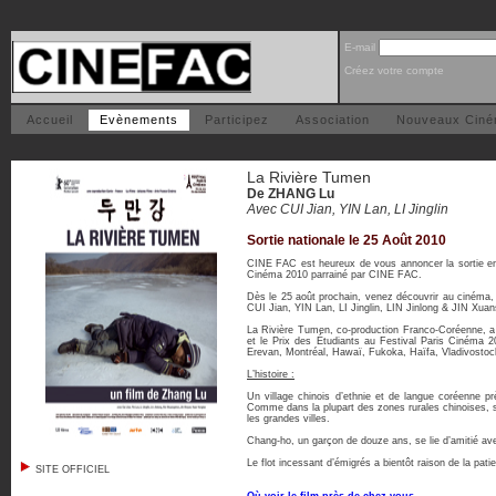
E-mail
Créez votre compte
Accueil
Evènements
Participez
Association
Nouveaux Cin
La Rivière Tumen
De ZHANG Lu
Avec CUI Jian, YIN Lan, LI Jinglin
Sortie nationale le 25 Août 2010
CINE FAC est heureux de vous annoncer la sortie en 
Cinéma 2010 parrainé par CINE FAC.
Dès le 25 août prochain, venez découvrir au cinéma,
CUI Jian, YIN Lan, LI Jinglin, LIN Jinlong & JIN Xua
La Rivière Tumen, co-production Franco-Coréenne, a r
et le Prix des Étudiants au Festival Paris Cinéma 
Erevan, Montréal, Hawaï, Fukoka, Haïfa, Vladivostoc
L’histoire :
Un village chinois d’ethnie et de langue coréenne pr
Comme dans la plupart des zones rurales chinoises, se
les grandes villes.
Chang-ho, un garçon de douze ans, se lie d’amitié ave
Le flot incessant d’émigrés a bientôt raison de la pat
SITE OFFICIEL