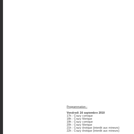
Programmation :
Vendredi 24 septembre 2010
17h : Crazy comique
18h : Crazy féerique
19h : Crazy comique
20h : Crazy féerique
21h : Crazy érotique (interdit aux mineurs)
22h : Crazy érotique (interdit aux mineurs)