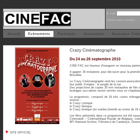
E-mail
Créez votre compte
Accueil
Evènements
Participez
Association
Nouveaux Cin
Crazy Cinématographe
Du 24 au 26 septembre 2010
CINE FAC est heureux d’inaugurer un nouveau partena
A gagner 30 invitations pour découvrir pour la premi
Bruxelles.
Le Crazy Cinématographe rend les courses-poursuites b
leur public d’origine : le peuple de la rue.
Des projections de copies 35 mm restaurées de film
bruitages succulents seront servies sous un chapiteau
Le programme, composé de 19 très courts métrages
environ :
le Crazy comique
le Crazy féerique
le Crazy érotique (en soirée) (interdit au moins de 18 
Les films présentés dans ce programme ont été sauveg
Cinematek – Cinémathèque Royale de Belgique, Lobste
BFI National Archive, Filmoteca de Catalunya, Öste
SITE OFFICIEL