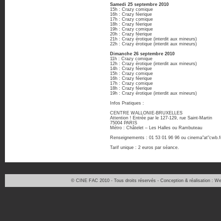
Samedi 25 septembre 2010
15h : Crazy comique
16h : Crazy féerique
17h : Crazy comique
18h : Crazy féerique
19h : Crazy comique
20h : Crazy féerique
21h : Crazy érotique (interdit aux mineurs)
22h : Crazy érotique (interdit aux mineurs)
Dimanche 26 septembre 2010
11h : Crazy comique
12h : Crazy érotique (interdit aux mineurs)
14h : Crazy féerique
15h : Crazy comique
16h : Crazy féerique
17h : Crazy comique
18h : Crazy féerique
19h : Crazy érotique (interdit aux mineurs)
Infos Pratiques :
CENTRE WALLONIE-BRUXELLES
Attention ! Entrée par le 127-129, rue Saint-Martin
75004 PARIS
Métro : Châtelet – Les Halles ou Rambuteau
Renseignements : 01 53 01 96 96 ou cinema"at"cwb.f
Tarif unique : 2 euros par séance.
© CINE FAC 2010 - Tous droits réservés - Conception & réalisation : 