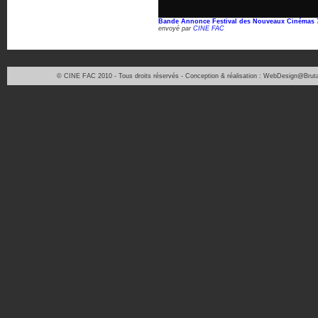
Bande Annonce Festival des Nouveaux Cinémas 7
envoyé par
CINE FAC
© CINE FAC 2010 - Tous droits réservés - Conception & réalisation : WebDesign@Bruta