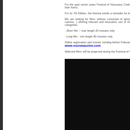
For the past seven years Festival of Nouveaux Ciném
their forms.
For its 7th Edition, the festival sends a reminder for it
We are looking for films without constraint of ge
camera...) offering relevant and innovative use of th
categories:
- Short film – max length 20 minutes only.
- Long film - min length 60 minutes only.
Online registration and movies sending before Februa
www.nouveaucine.com
Selected films will be projected during the Festival o