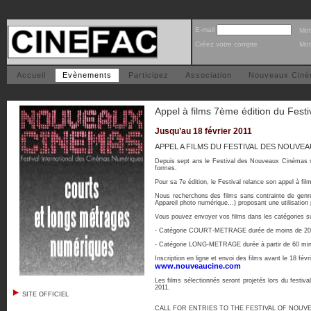
E-mail
Mot
Créez votre compte
Mot
Accueil
Evènements
Participez
Association
Nouveaux Cin
Appel à films 7ème édition du Fes
Jusqu’au 18 février 2011
APPEL A FILMS DU FESTIVAL DES NOUVE
Depuis sept ans le Festival des Nouveaux Cinémas so
formes.
Pour sa 7e édition, le Festival relance son appel à film
Nous recherchons des films sans contrainte de gen
Appareil photo numérique...) proposant une utilisation
Vous pouvez envoyer vos films dans les catégories s
- Catégorie COURT-METRAGE durée de moins de 20 
- Catégorie LONG-METRAGE durée à partir de 60 min
Inscription en ligne et envoi des films avant le 18 févr
www.nouveaucine.com
Les films sélectionnés seront projetés lors du festiva
2011.
SITE OFFICIEL
CALL FOR ENTRIES TO THE FESTIVAL OF NOUV