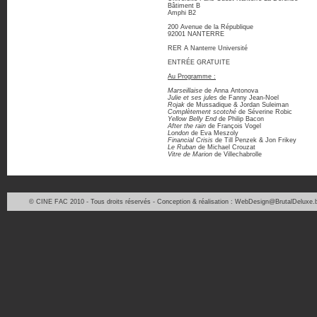
Bâtiment B
Amphi B2
200 Avenue de la République
92001 NANTERRE
RER A Nanterre Université
ENTRÉE GRATUITE
Au Programme :
Marseillaise
de Anna Antonova
Julie et ses jules
de Fanny Jean-Noel
Rojak
de Mussadique & Jordan Suleiman
Complètement scotché
de Séverine Robic
Yellow Belly End
de Philip Bacon
After the rain
de François Vogel
London
de Eva Meszoly
Financial Crisis
de Till Penzek & Jon Frikey
Le Ruban
de Michael Crouzat
Vitre de Marion
de Villechabrolle
© CINE FAC 2010 - Tous droits réservés - Conception & réalisation : WebDesign@BrutalDeluxe.b