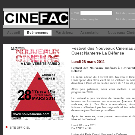
E-mail
Mot de passe
Créez votre compte
Mot de passe
Accueil
Evènements
Participez
Association
Nouveaux Cin
Festival des Nouveaux Cinémas à 
Ouest Nanterre La Défense
Lundi 28 mars 2011
Festival des Nouveaux Cinémas à l’Universi
Défense
La 7ème édition du Festival des Nouveaux Cin
L’inscription des films vient de se clôturer, la sél
déroulera à Paris et en Ile-de-France du 17 au 26 j
Alors pour patienter, nous vous invitons à u
programme 2010.
Le Festival a pour vocation de présenter une séle
tournés exclusivement en numérique (caméra H
webcam, etc.). Ces films – animations, docum
fictions - s’illustrent par leur originalité et leur 
devenu aujourd’hui très prometteur.
Après les séances, vous pourrez rencontrer et d
films et du Festival.
Lundi 28 mars 2011
SITE OFFICIEL
De 17H15 à 19H
Université Paris Ouest Nanterre La Défense