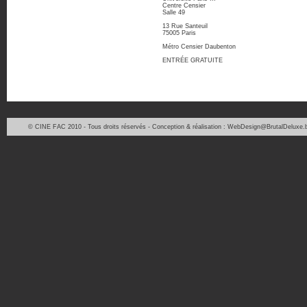
Centre Censier
Salle 49
13 Rue Santeuil
75005 Paris
Métro Censier Daubenton
ENTRÉE GRATUITE
© CINE FAC 2010 - Tous droits réservés - Conception & réalisation : WebDesign@BrutalDeluxe.b