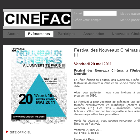
E-mail
Mot de passe
Créez votre compte
Mot de passe
Accueil
Evènements
Participez
Association
Nouveaux Cin
Festival des Nouveaux Cinémas à 
III
Vendredi 20 mai 2011
Festival des Nouveaux Cinémas à l’Univer
Nouvelle
La 7ème édition du Festival des Nouveaux Ciném
festival se déroulera à Paris et en Ile-de-France d
date !!
Alors pour patienter, nous vous invitons à u
programme 2010.
Le Festival a pour vocation de présenter une séle
tournés exclusivement en numérique (caméra H
webcam, etc.). Ces films – animations, docum
fictions - s’illustrent par leur originalité et leur 
devenu aujourd’hui très prometteur.
Après les séances, vous pourrez rencontrer et d
films et du Festival.
Vendredi 20 mai 2011
SITE OFFICIEL
De 17H30 à 18H30
Université Paris III