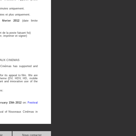
minutes uniquement.
utes et plus uniquement.
 février 2012
(date limite
t de la poste faisant foi)
r, imprimer et signer)
EAUX CINEMAS
x Cinémas has supported and
for its appeal to film. We are
r theme (DV, HDV, HD, mobile
ant and innovative use of the
es:
ruary 15th 2012
on:
Festival
tival of Nouveaux Cinémas in
iz
Nous contacter