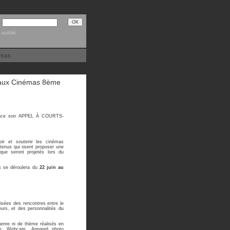
 oublié
émas
veaux Cinémas 8ème
nce son APPEL À COURTS-
voir et soutenir les cinémas
tenus qui osent proposer une
ique seront projetés lors du
s se déroulera du
22 juin au
isées des rencontres entre le
teurs, et des personnalités du
enre ni de thème réalisés en
e, Webcam, Appareil photo