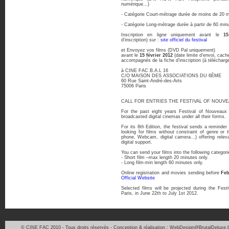
numérique...)
- Catégorie Court-métrage durée de moins de 20 
- Catégorie Long-métrage durée à partir de 60 min
Inscription en ligne uniquement avant le
15
d’inscription) sur :
site officiel du festival
et Envoyez vos films (DVD Pal uniquement)
avant le
15 février 2012
(date limite d’envoi, cache
accompagnés de la fiche d’inscription (à télécharge
à CINE FAC B.A.L 16
C/O MAISON DES ASSOCIATIONS DU 6ÈME
60 Rue Saint-André-des-Arts
75006 Paris
CALL FOR ENTRIES THE FESTIVAL OF NOUV
For the past eight years Festival of Nouveau
broadcasted digital cinemas under all their forms.
For its 8th Edition, the festival sends a reminder 
looking for films without constraint of genre o
phone, Webcam, digital camera...) offering relev
digital support.
You can send your films into the following categori
- Short film –max length 20 minutes only.
- Long film-min length 60 minutes only.
Online registration and movies sending before
Feb
Official Website
Selected films will be projected during the Fes
Paris, in June 22th to July 1st 2012.
© CINE FAC 2010 - Tous droits réservés - Conception & réalisation : WebDesign@BrutalDeluxe.b