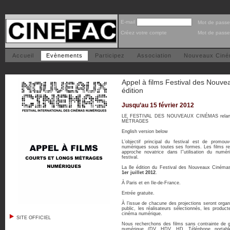
E-mail
Mot de passe
Créez votre compte
Mot de passe
Accueil
Evènements
Participez
Association
Nouveaux Cin
Appel à films Festival des Nou
édition
Jusqu’au 15 février 2012
LE FESTIVAL DES NOUVEAUX CINÉMAS rela
MÉTRAGES
English version below
L’objectif principal du festival est de promou
numériques sous toutes ses formes. Les films re
approche novatrice dans l’’utilisation du numér
festival.
La 8e édition du Festival des Nouveaux Cinéma
1er juillet 2012
.
À Paris et en Ile-de-France.
Entrée gratuite.
À l’issue de chacune des projections seront organ
public, les réalisateurs sélectionnés, les produc
cinéma numérique.
SITE OFFICIEL
Nous recherchons des films sans contrainte de g
numérique (DV, HDV, HD, Téléphone portabl