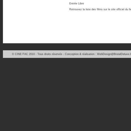
Entrée Libre
Retrouvez la liste des films sur le site officiel du fe
© CINE FAC 2010 - Tous droits réservés - Conception & réalisation : WebDesign@BrutalDeluxe.b