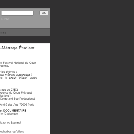
 oublié
émas
t-Métrage Étudiant
 Festival National du Court-
orbonne.
 les thèmes :
court-métrage autoproduit ?
s le circuit "officiel" après
étrage au CNC)
’’Agence du Court Métrage)
ductions)
e Come and See Productions)
André des Arts 75006 Paris
 et DOCUMENTAIRE
sier Daubenton
cicaut ou Lourmel
esherbes ou Villers