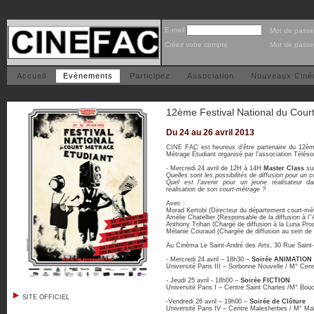
E-mail
Mot de passe
Créez votre compte
Mot de passe
Accueil
Evènements
Participez
Association
Nouveaux Cin
12ème Festival National du Cour
Du 24 au 26 avril 2013
CINE FAC est heureux d’être partenaire du 12ème
Métrage Étudiant organisé par l’association Télés
- Mercredi 24 avril de 12H à 14H
Master Class
sur
Quelles sont les possibilités de diffusion pour un 
Quel est l’avenir pour un jeune réalisateur dan
réalisation de son court-métrage ?
Avec :
Morad Kertobi (Directeur du département court-m
Amélie Chatellier (Responsable de la diffusion à l
Anthony Trihan (Chargé de diffusion à la Luna Pro
Mélanie Couraud (Chargée de diffusion au sein d
Au Cinéma Le Saint-André des Arts, 30 Rue Saint-
- Mercredi 24 avril – 18h30 –
Soirée ANIMATION
Université Paris III – Sorbonne Nouvelle / M° Cen
- Jeudi 25 avril - 18h00 –
Soirée FICTION
Université Paris I – Centre Saint Charles /M° Bou
SITE OFFICIEL
-Vendredi 26 avril – 19h00 –
Soirée de Clôture
Université Paris IV – Centre Malesherbes / M° Mal