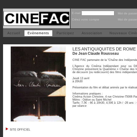
E-mail
Mot de passe
Créez votre compte
Mot de passe
Accueil
Evènements
Participez
Association
Nouveaux Cin
LES ANTIQUIQUITES DE ROME
De Jean Claude Rousseau
CINE FAC partenaire de la "Chaîne des Indépenda
L’Agence du Cinéma Indépendant pour sa Dif
Christine présentent la Quatrième « Chaîne des 
de découvrir (ou redécouvrir) des films indépendan
Jeudi 13 avril
à 20h30
Présentation du film et débat animés par le réalisa
Informations pratiques :
Cinéma Action Christine, 4 rue Christine-75006 Pa
Métro : Odéon ou Saint Michel
Tarifs: 7,5€ - 6€ à 20h30, 4,50€ à 12h / -26 ans 
par séance
SITE OFFICIEL