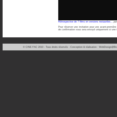
Rétrospective de 7 films en versions restaurées...
pa
Pour réserver une invitation pour une avant-première
de confirmation vous sera envoyé uniquement si une in
© CINE FAC 2010 - Tous droits réservés - Conception & réalisation : WebDesign@Bru