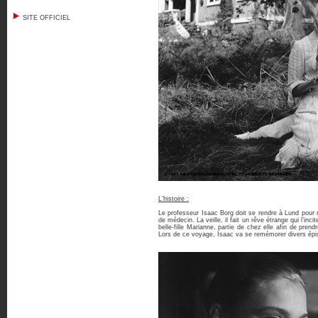
SITE OFFICIEL
L’histoire :
Le professeur Isaac Borg doit se rendre à Lund pour re
de médecin. La veille, il fait un rêve étrange qui l’inc
belle-fille Marianne, partie de chez elle afin de prend
Lors de ce voyage, Isaac va se remémorer divers ép