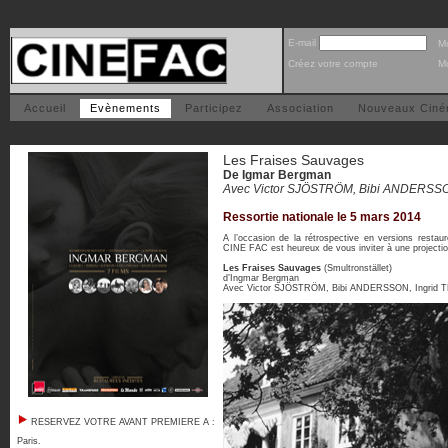
E-mail
M
Créez votre compte
Mo
Accueil
Evènements
Participez
Association
Nouveaux Cin
Les Fraises Sauvages
De Igmar Bergman
Avec Victor SJÖSTRÖM, Bibi ANDERSSO
Ressortie nationale le 5 mars 2014
A l’occasion de la rétrospective en versions restau
CINE FAC est heureux de vous inviter à une projectio
Les Fraises Sauvages
(Smultronstället)
d’Ingmar Bergman
Avec Victor SJÖSTRÖM, Bibi ANDERSSON, Ingri
RESERVEZ VOTRE AVANT PREMIERE A :
Paris
.