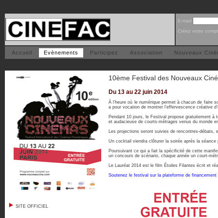
E-mail
Créez votre comp
Accueil
Evènements
Participez
Association
Nouveaux Cin
10ème Festival des Nouveaux Cin
Du 13 au 22 juin 2014
À l’heure où le numérique permet à chacun de faire 
a pour vocation de montrer l’effervescence créative d’
Pendant 10 jours, le Festival propose gratuitement à
et audacieuse de courts-métrages venus du monde en
Les projections seront suivies de rencontres-débats, 
Un cocktail viendra clôturer la soirée après la séance
Poursuivant ce qui a fait la spécificité de cette man
un concours de scénario, chaque année un court-métrag
Le Lauréat 2014 est le film Étoiles Filantes écrit et r
Soutenez le festival sur la plateforme de financement pa
SITE OFFICIEL