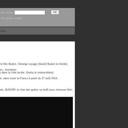
 de passe
 de passe oublié
émas
le film Budori, l’étrange voyage (Guskô Budori no Denki).
anc, Astroboy)
 dans la Voie lactée, Goshu le violoncelliste)
x, dans toute la France à partir du 27 août 2014.
s, BUDORI le chat doit quitter sa forêt pour retrouver Neri,