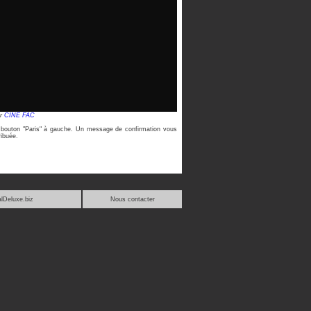
ar
CINE FAC
le bouton "Paris" à gauche. Un message de confirmation vous
ribuée.
lDeluxe.biz
Nous contacter