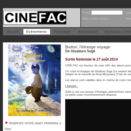
E-mail
Mot
Créez votre compte
Mot
Accueil
Evènements
Participez
Association
Nouveaux Cin
Budori, l’étrange voyage
De Gisaburo Sugii
Sortie Nationale le 27 août 2014
CINE FAC est heureux de vous offrir des places pour 
Un conte écologique de Gisaburo Sugii (Le serpent bl
Adapté de la nouvelle de Kenji Miyazawa (Train de nuit
Les places sont valables dans le cinéma de votre choi
L’histoire :
Suite à une succession d’étranges phénomènes naturel
sa petite soeur mystérieusement disparue.
RESERVEZ VOTRE AVANT PREMIERE A :
Paris
.