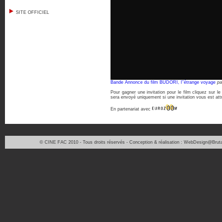
SITE OFFICIEL
Bande Annonce du film BUDORI, l’’étrange voyage
p
Pour gagner une invitation pour le film cliquez sur 
sera envoyé uniquement si une invitation vous est att
En partenariat avec
© CINE FAC 2010 - Tous droits réservés - Conception & réalisation : WebDesign@Bruta