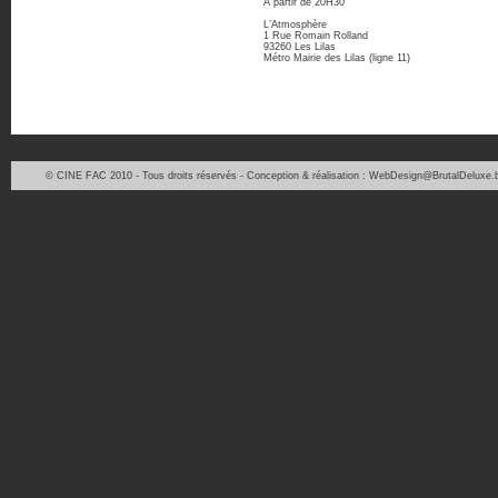
A partir de 20H30
L’Atmosphère
1 Rue Romain Rolland
93260 Les Lilas
Métro Mairie des Lilas (ligne 11)
© CINE FAC 2010 - Tous droits réservés - Conception & réalisation : WebDesign@BrutalDeluxe.b