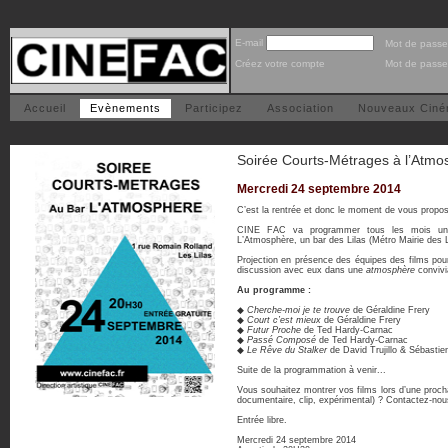
E-mail
Mot de passe
Créez votre compte
Mot de passe
Accueil
Evènements
Participez
Association
Nouveaux Cin
Soirée Courts-Métrages à l’Atmo
Mercredi 24 septembre 2014
C’est la rentrée et donc le moment de vous propo
CINE FAC va programmer tous les mois une
L’Atmosphère, un bar des Lilas (Métro Mairie des L
Projection en présence des équipes des films pour
discussion avec eux dans une
atmosphère
convivi
Au programme :
◆
Cherche-moi je te trouve
de Géraldine Frery
◆
Court c’est mieux
de Géraldine Frery
◆
Futur Proche
de Ted Hardy-Carnac
◆
Passé Composé
de Ted Hardy-Carnac
◆
Le Rêve du Stalker
de David Trujillo & Sébasti
Suite de la programmation à venir...
Vous souhaitez montrer vos films lors d’une prochai
documentaire, clip, expérimental) ? Contactez-nou
Entrée libre.
Mercredi 24 septembre 2014