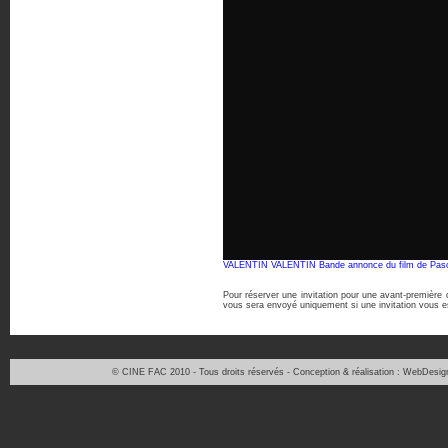
VALENTIN VALENTIN Bande annonce du film de Pa
Pour réserver une invitation pour une avant-première 
vous sera envoyé uniquement si une invitation vous es
© CINE FAC 2010 - Tous droits réservés - Conception & réalisation : WebDesig