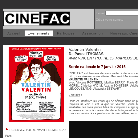
E-mail
Créez votre compte
Accueil
Evènements
Participez
Association
Nouveaux Cin
Valentin Valentin
De Pascal THOMAS
Avec VINCENT ROTTIERS, MARILOU BE
Sortie nationale le 7 janvier 2015
CINE FAC est heureux de vous inviter à découvrir
dit..., Le crime est notre affaire, Mercredi folle journ
VALENTIN VALENTIN
avec Vincent ROTTIERS, Marilou BERRY, Marie GIL
MOREL, Christian VADIM, Agathe BONITZER, Ariell
LENCQUESAING, Alexandra STEWART.
L’histoire
:
Dans ce «fenêtres sur cour» qui se déroule dans un pe
toujours se voir. C’est là que vit Valentin, jeun
insatiable, les trois jeunes filles du cinquième étage 
la présence dans la maison d’en-face l’intrigue et le fa
tous ses voisins à sa pendaison de crémaillère, sans 
RESERVEZ VOTRE AVANT PREMIERE A :
Paris
.