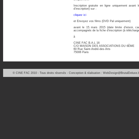
Inscription gratuite en ligne uniquement avant 
d’inscription) sur :
cliquez ici
et Envoyez vos films (DVD Pal uniquement)
avant le 15 mars 2015 (date limite d’envoi, cac
accompagnés de la fiche d’inscription (à télécharge
à
CINE FAC B.A.L 16
C/O MAISON DES ASSOCIATIONS DU 6ÈME
60 Rue Saint-André-des-Arts
75006 Paris
© CINE FAC 2010 - Tous droits réservés - Conception & réalisation : WebDesign@BrutalDeluxe.b