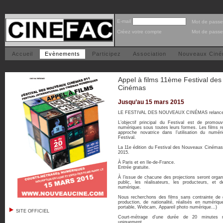
E-mail
Mot de passe
Créez votre compte
Mot de passe
Accueil
Evènements
Participez
Association
Nouveaux Cin
Appel à films 11ème Festival de
Cinémas
Jusqu’au 15 mars 2015
LE FESTIVAL DES NOUVEAUX CINÉMAS relance
L’objectif principal du Festival est de promou
numériques sous toutes leurs formes. Les films r
approche novatrice dans l’utilisation du numér
Festival.
La 11e édition du Festival des Nouveaux Cinémas 
2015.
À Paris et en Ile-de-France.
Entrée gratuite.
À l’issue de chacune des projections seront organ
public, les réalisateurs, les producteurs, et
numérique.
Nous recherchons des films sans contrainte de
production, de nationalité, réalisés en numér
portable, Webcam, Appareil photo numérique…)
SITE OFFICIEL
Court-métrage d’une durée de 20 minutes m
uniquement.