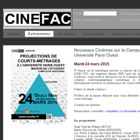
E-mail
Mot de passe
Créez votre compte
Mot de passe
Accueil
Evènements
Participez
Association
Nouveaux Cin
Nouveaux Cinémas sur le Campu
Université Paris Ouest
Mardi 24 mars 2015
À l’heure où le numérique permet à chacun de fa
CINE FAC, qui organise depuis 2005 tous les a
Cinémas, vous invite à découvrir sur le Campus 
création cinématographique numérique à t
international inventive et audacieuse de courts-mé
Faites un break cinéma !
Profitez de la pause déjeuné pour vous détendre 
court-métrage.
L’entrée est gratuite.
Réservation conseillée,
complétez ce formulaire en
Au programme
:
Snail Trail
de Philipp ARTUS
Barbe Rousse
de Julien HERISSON
Les Petits Cailloux
de Chloé MAZLO, César 2015 d
L’Homme à la cervelle d’Or
de Damien ALARIO, 
Camille JAYAT, Sonia BONGAIN, Caroline LAINE