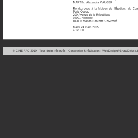
MARTIN, Alexandra MAUGER
Rendez-vous à la Maison de l’Étudiant, du Cam
Paris Ouest.
200 Avenue de la République
92001 Nanterre
RER A station Nanterre-Université
Mardi 24 mars 2015
à 12H30.
© CINE FAC 2010 - Tous droits réservés - Conception & réalisation : WebDesign@BrutalDeluxe.b