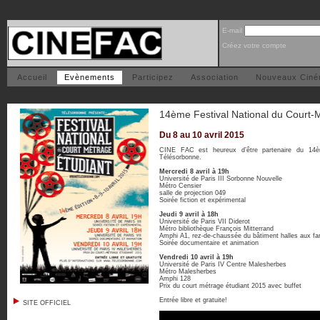
E-mail
Créez votre compte
Accueil
Evènements
Participez
Association
Nouveaux Cin
14ème Festival National du Court-
Du 8 au 10 avril 2015
CINE FAC est heureux d’être partenaire du 14ème
Télésorbonne.
Mercredi 8 avril à 19h
Université de Paris III Sorbonne Nouvelle
Métro Censier
salle de projection 049
Soirée fiction et expérimental
Jeudi 9 avril à 18h
Université de Paris VII Diderot
Métro bibliothèque François Mitterrand
Amphi A1, rez-de-chaussée du bâtiment halles aux fa
Soirée documentaire et animation
Vendredi 10 avril à 19h
Université de Paris IV Centre Malesherbes
Métro Malesherbes
Amphi 128
Prix du court métrage étudiant 2015 avec buffet
Entrée libre et gratuite!
SITE OFFICIEL