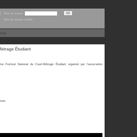
Mot de passe
Mot de passe oublié
émas
Métrage Étudiant
 Festival National du Court-Métrage Étudiant organisé par l’association
rines