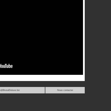
n@BrutalDeluxe.biz
Nous contacter