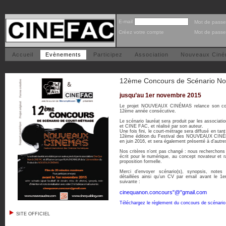
E-mail
Mot de passe
Créez votre compte
Mot de passe
Accueil
Evènements
Participez
Association
Nouveaux Cin
12ème Concours de Scénario N
jusqu’au 1er novembre 2015
Le projet NOUVEAUX CINÉMAS relance son con
12ème année consécutive.
Le scénario lauréat sera produit par les associa
et CINE FAC, et réalisé par son auteur.
Une fois fini, le court-métrage sera diffusé en 
12ème édition du Festival des NOUVEAUX CINÉM
en juin 2016, et sera également présenté à d’autres
Nos critères n’ont pas changé : nous recherchons
écrit pour le numérique, au concept novateur et r
proposition formelle.
Merci d’envoyer scénario(s), synopsis, notes d
détaillées ainsi qu’un CV par email avant le 1
suivante :
cinequanon.concours"@"gmail.com
Téléchargez le règlement du concours de scénar
SITE OFFICIEL