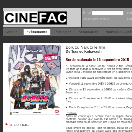
E-mail
Mot
Créez votre compte
Mot
Accueil
Evènements
Participez
Association
Nouveaux Cin
Boruto, Naruto le film
De Tsuneo Kobayashi
Sortie nationale le 16 septembre 2015
A l’occasion de la sortie Boruto, Naruto le film, ré
les fans de manga à découvrir le film en avant-premi
Japon (déjà 2 millions de spectateurs en 4 semaines !
Choisissez votre avant-première parmi les suivantes :
☛ Vendredi 11 septembre 2015 à 20H15 au cinéma UGC
☛ Dimanche 13 septembre à 16H00 au cinéma Cinév
Beaumont
☛ Dimanche 13 septembre à 18H00 au cinéma Mega 
Évry
☛ Mardi 15 septembre 2015 à 20H00 au cinéma Még
L’histoire
:
Après un conflit qui a déchiré toute la région, Kono
contexte paisible que Naruto est nommé 7e Hokage 
prochain examen de sélection des Ninjas de Moyennes
SITE OFFICIEL
Seule ombre au tableau : son fils Boruto, qui lui en v
rentre brusquement au village avec des information