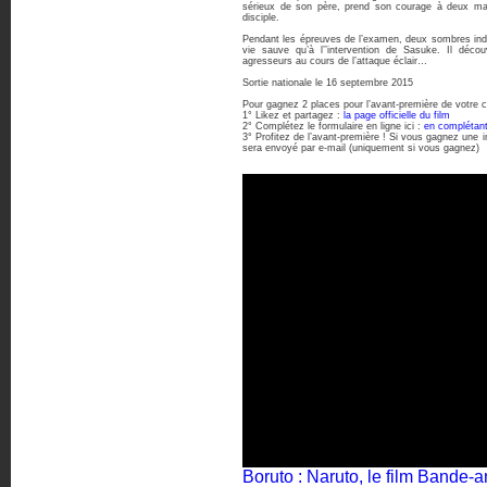
sérieux de son père, prend son courage à deux mai
disciple.
Pendant les épreuves de l’examen, deux sombres indiv
vie sauve qu’à l’’intervention de Sasuke. Il déc
agresseurs au cours de l’attaque éclair…
Sortie nationale le 16 septembre 2015
Pour gagnez 2 places pour l’avant-première de votre ch
1° Likez et partagez :
la page officielle du film
2° Complétez le formulaire en ligne ici :
en complétant 
3° Profitez de l’avant-première ! Si vous gagnez une
sera envoyé par e-mail (uniquement si vous gagnez)
Boruto : Naruto, le film Band