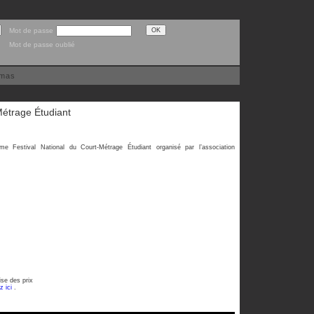
Mot de passe
Mot de passe oublié
émas
Métrage Étudiant
 Festival National du Court-Métrage Étudiant organisé par l’association
ise des prix
z ici
.