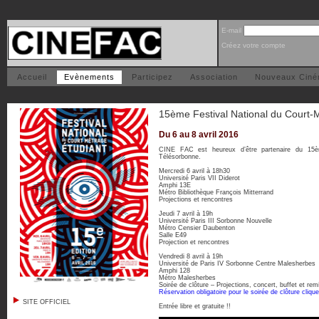
E-mail
Créez votre compte
Accueil
Evènements
Participez
Association
Nouveaux Cin
15ème Festival National du Court-
Du 6 au 8 avril 2016
CINE FAC est heureux d’être partenaire du 15ème
Télésorbonne.
Mercredi 6 avril à 18h30
Université Paris VII Diderot
Amphi 13E
Métro Bibliothèque François Mitterrand
Projections et rencontres
Jeudi 7 avril à 19h
Université Paris III Sorbonne Nouvelle
Métro Censier Daubenton
Salle E49
Projection et rencontres
Vendredi 8 avril à 19h
Université de Paris IV Sorbonne Centre Malesherbes
Amphi 128
Métro Malesherbes
Soirée de clôture – Projections, concert, buffet et rem
Réservation obligatoire pour le soirée de clôture clique
SITE OFFICIEL
Entrée libre et gratuite !!