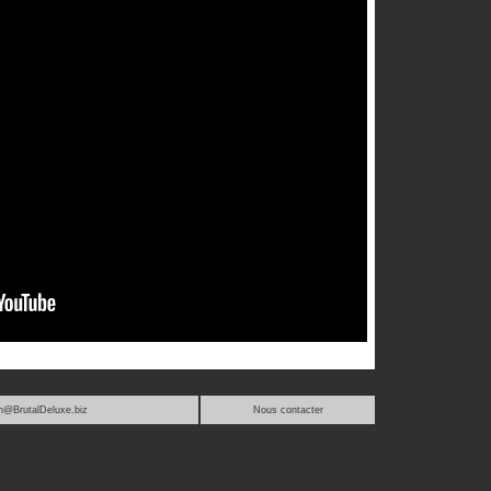
n@BrutalDeluxe.biz
Nous contacter