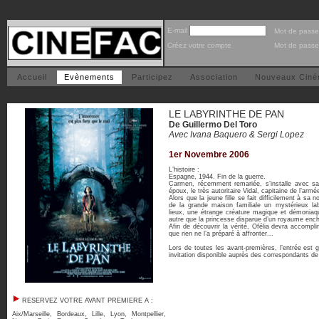
E-mail
Mot de passe
Créez votre compte
Mot de passe
Accueil
Evènements
Participez
Association
Nouveaux Cin
LE LABYRINTHE DE PAN
De Guillermo Del Toro
Avec Ivana Baquero & Sergi Lopez
1er Novembre 2006
L’histoire :
Espagne, 1944. Fin de la guerre.
Carmen, récemment remariée, s’installe avec sa 
époux, le très autoritaire Vidal, capitaine de l’armé
Alors que la jeune fille se fait difficilement à sa 
de la grande maison familiale un mystérieux lab
lieux, une étrange créature magique et démoniaque
autre que la princesse disparue d’un royaume enc
Afin de découvrir la vérité, Ofélia devra accompl
que rien ne l’a préparé à affronter...
Lors de toutes les avant-premières, l’entrée est g
invitation disponible auprès des correspondants 
RESERVEZ VOTRE AVANT PREMIERE A :
Aix/Marseille
,
Bordeaux
,
Lille
,
Lyon
,
Montpellier
,