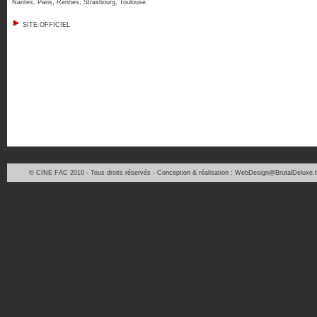
Nantes
,
Paris
,
Rennes
,
Strasbourg
,
Toulouse
.
SITE OFFICIEL
© CINE FAC 2010 - Tous droits réservés - Conception & réalisation : WebDesign@BrutalDeluxe.b