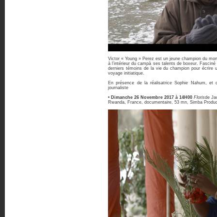
Victor « Young » Perez est un jeune champion du mond
à l’intérieur du campà ses talents de boxeur. Fasciné
derniers témoins de la vie du champion pour écrire 
voyage initiatique.
En présence de la réalisatrice Sophie Nahum, et
journaliste
•
Dimanche 26 Novembre 2017 à 14H00
Floris
de Ja
Rwanda, France, documentaire, 53 mn, Simba Producti