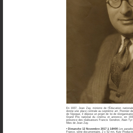
En 1937, Jean Zay, ministre de l’Éducation national
donne une place centrale au septième art. Pionnier de 
de l’époque, il dépose un projet de loi de réorganisati
Grand Prix national du cinéma et annonce, en 1939
présence des réalisateurs Francis Gendron, Alain Tyr
filles de Jean Zay.
•
Dimanche 12 Novembre 2017 à 14H00
Les parado
France, série documentaire, 2 x 52 mn, Kuiv Producti