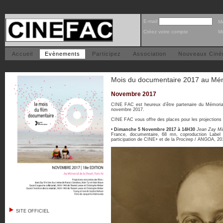
E-mail
M
Créez votre compte
Mo
Accueil
Evènements
Participez
Association
Nouveaux Cin
Mois du documentaire 2017 au Mém
Novembre 2017
CINE FAC est heureux d’être partenaire du Mémoria
novembre 2017.
CINE FAC vous offre des places pour les projections 
•
Dimanche 5 Novembre 2017 à 14H30
Jean Zay Mi
France, documentaire, 68 mn, coproduction Label
participation de CINE+ et de la Procirep / ANGOA, 20
SITE OFFICIEL