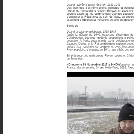
Quand l’extrême droite résistait, 1939-1945
Des hommes d’extrême droite, patriotes et national
l’instar du monarchiste Gilbert Renault et d’ancie
secrets gaullistes, du commandant Georges Loustauna
d’organiser la Résistance au sein de Vichy, ou encor
assument d’importantes fonctions au sein du mouveme
Suivie de
Quand la gauche collaborait, 1939-1945
Après la défaite de 1940, beaucoup d’hommes de g
Collaboration. Les plus modérés soutiennent la poli
populaire. À Paris, deux grands partis collaboration
Jacques Doriot, et le Rassemblement national populai
presse Jean Luchaire se compromet avec l’occupan
Front populaire, s’engage, en 1941, aux côtés des tr
En présence des réalisateurs Florent Leone et Chris
de Jérusalem.
•
Dimanche 19 Novembre 2017 à 14H00
Young et m
France, documentaire, 64 mn, Hello Prod, 2015. Avec 