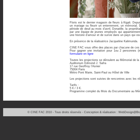
Floris est le dernier magasin de fleurs à Kigali. Depu
un mariage ou fleurir un enterrement, un mémorial. 
période de deuil au mois d’avril, Donatille, la propriét
par une équipe de jeunes employés qui appartiennent
une histoire d’amour et de survie dans un pays qui osci
En présence de la réalisatrice Jacqueline Kalimunda.
CINE FAC vous offre des places par chacune de ces
Pour gagner une invitation pour 1ou 2 personnes 
formulaire en ligne
Toutes les projections se déroulent au Mémorial de l
Auditorium Edmond J. Safra
17 rue Geoffroy l’Asnier
75004 Paris
Métro Pont Marie, Saint-Paul ou Hôtel de Ville
Les projections sont suivies de rencontres avec les ré
Tarifs :
5 € / 3 €.
Programme complet du Mois du Documentaire au Mémori
© CINE FAC 2010 - Tous droits réservés - Conception & réalisation : WebDesign@Bru