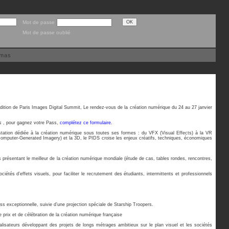
Mot de passe
Mot de passe oublié
émas
ition de Paris Images Digital Summit, Le rendez-vous de la création numérique du 24 au 27 janvier
ss
, pour gagnez votre Pass,
complétez ce formulaire.
tation dédiée à la création numérique sous toutes ses formes : du VFX (Visual Effects) à la VR
 (Computer-Generated Imagery) et la 3D, le PIDS croise les enjeux créatifs, techniques, économiques
présentant le meilleur de la création numérique mondiale (étude de cas, tables rondes, rencontres,
étés d’effets visuels, pour faciliter le recrutement des étudiants, intermittents et professionnels
ss exceptionnelle, suivie d’une projection spéciale de Starship Troopers.
 prix et de célébration de la création numérique française
lisateurs développant des projets de longs métrages ambitieux sur le plan visuel et les sociétés