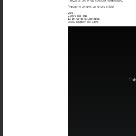
françaises des effets spéciaux numériques.
Prgramme complet sur le site officiel
Lieu
:
Centre des arts
12-16 rue de la Libération
95880 Enghien-les-Bains