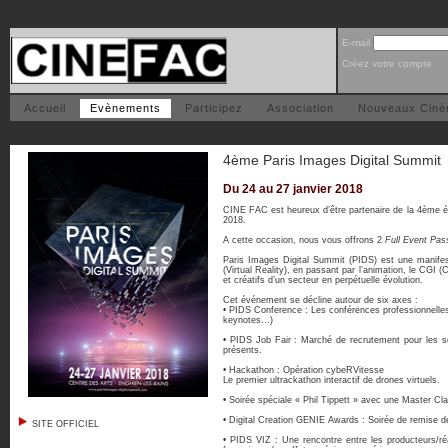
E-mail
Créez votre compte
Accueil
Evènements
Participez
Association
Nouveaux Cin
4ème Paris Images Digital Summit
Du 24 au 27 janvier 2018
CINE FAC est heureux d’être partenaire de la 4ème éd
2018.
A cette occasion, nous vous offrons 2
Full Event Pa
Paris Images Digital Summit (PIDS) est une manifes
(Virtual Reality), en passant par l’animation, le CGI
et créatifs d’un secteur en perpétuelle évolution.
Cet événement se décline autour de six axes :
• PIDS Conference : Les conférences professionnelles 
keynotes…)
• PIDS Job Fair : Marché de recrutement pour les soci
présents.
• Hackathon : Opération cybeRVitesse
Le premier ultrackathon interactif de drones virtuels.
• Soirée spéciale « Phil Tippett » avec une Master Cla
• Digital Creation GENIE Awards : Soirée de remise de
SITE OFFICIEL
• PIDS VIZ : Une rencontre entre les producteurs/réa