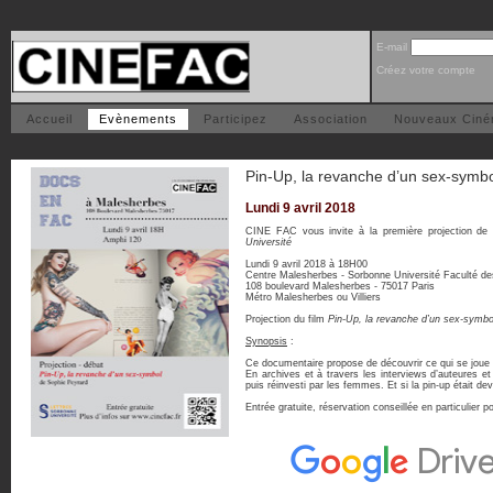
E-mail
Créez votre compte
Accueil
Evènements
Participez
Association
Nouveaux Cin
Pin-Up, la revanche d’un sex-symb
Lundi 9 avril 2018
CINE FAC vous invite à la première projection de 
Université
Lundi 9 avril 2018 à 18H00
Centre Malesherbes - Sorbonne Université Faculté de
108 boulevard Malesherbes - 75017 Paris
Métro Malesherbes ou Villiers
Projection du film
Pin-Up, la revanche d’un sex-symb
Synopsis
:
Ce documentaire propose de découvrir ce qui se joue d
En archives et à travers les interviews d’auteures et
puis réinvesti par les femmes. Et si la pin-up était d
Entrée gratuite, réservation conseillée en particulier 