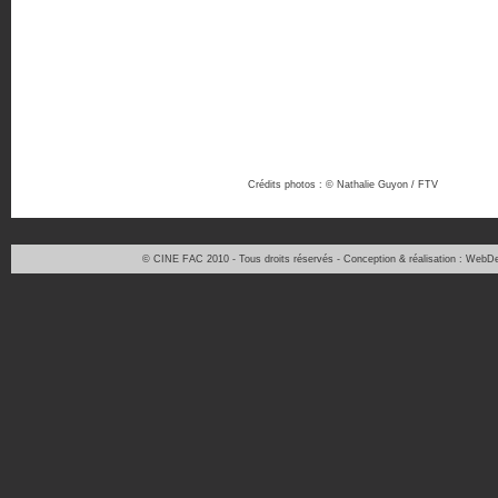
Crédits photos : © Nathalie Guyon / FTV
© CINE FAC 2010 - Tous droits réservés - Conception & réalisation : WebD