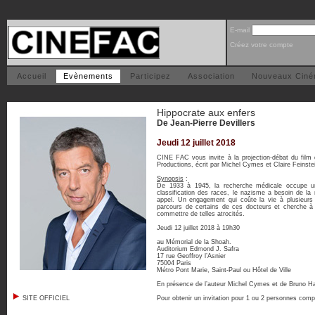
E-mail
Créez votre compte
Accueil
Evènements
Participez
Association
Nouveaux Cin
Hippocrate aux enfers
De Jean-Pierre Devillers
Jeudi 12 juillet 2018
CINE FAC vous invite à la projection-débat du fil
Productions, écrit par Michel Cymes et Claire Feinste
Synopsis
:
De 1933 à 1945, la recherche médicale occupe une 
classification des races, le nazisme a besoin de l
appel. Un engagement qui coûte la vie à plusieurs m
parcours de certains de ces docteurs et cherche à
commettre de telles atrocités.
Jeudi 12 juillet 2018 à 19h30
au Mémorial de la Shoah.
Auditorium Edmond J. Safra
17 rue Geoffroy l’Asnier
75004 Paris
Métro Pont Marie, Saint-Paul ou Hôtel de Ville
En présence de l’auteur Michel Cymes et de Bruno Hal
SITE OFFICIEL
Pour obtenir un invitation pour 1 ou 2 personnes comp