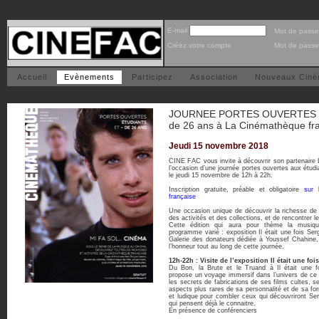
E-mail
Mot de passe
Créez votre compte
Mot de passe
Accueil
Evènements
Participez
Association
Nouveaux Cin
JOURNEE PORTES OUVERTES E
de 26 ans à La Cinémathèque fr
Jeudi 15 novembre 2018
CINE FAC vous invite à découvrir son partenaire
l’occasion d’une journée portes ouvertes aux étud
le jeudi 15 novembre de 12h à 22h.
Inscription gratuite, préable et obligatoire
sur 
française
Une occasion unique de découvrir la richesse de
des activités et des collections, et de rencontrer l
Cette édition qui aura pour thème la musiq
programme varié : exposition Il était une fois S
Galerie des donateurs dédiée à Youssef Chahine, 
l’honneur tout au long de cette journée.
12h-22h : Visite de l’exposition Il était une fo
Du Bon, la Brute et le Truand à Il était une fo
propose un voyage immersif dans l’univers de ce n
les secrets de fabrications de ses films cultes, s
aspects plus rares de sa personnalité et de sa for
et ludique pour combler ceux qui découvriront Se
qui pensent déjà le connaitre.
En présence de conférenciers