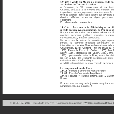
12h-22h : Visite du Musée du Cinéma et de s
au cinéma de Youssef Chahine
À l’occasion du 10e anniversaire de sa disp
Chahine, cinéaste à la croisée des cultures ori
inspirations, ses engagements, ses liens avec le 
thèmes abordés dans cette galerie qui dévoilera
dessins, affiches ou encore objets personnel
collections.
En présence de conférenciers
14h-19h : Parcours à la Bibliothèque du 
inédits en lien avec la musique, de l’époque 
Programmes de salles de cinéma (Gaumont Pa
registres musicaux, partitions originales ou imp
correspondance, matériel publicitaire…
Un focus sur la période de transition que repr
parlant, la comédie musicale américaine, l
interprètes et certains films emblématiques tels
Charbonnier, 1936), Certains l’aiment chaud (B. 
1960), Pierrot le Fou (J.L. Godard, 1965), Les 
Demy, 1966), Barbarella (R. Vadim, 1967), Une
1982)… ponctué d’extraits de films, attend les visi
De 15h à 17h, des étudiants présenteront leurs 
collections de la Cinémathèque.
A 17h30, interprétation de morceaux de musiques d
La programmation de films
:
14h15
: Fanfare d’amour de Richard Pottier
19h00
: French Cancan de Jean Renoir
19h30
: séance « Parlons cinéma avec… Barbara
Bozon
Et aussi tout au long de la journée un quizz mus
nombreux cadeaux à gagner !
© CINE FAC 2010 - Tous droits réservés - Conception & réalisation : WebDesign@BrutalDeluxe.b