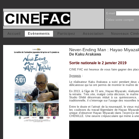
E-mail
Créez votre compte
Accueil
Evènements
Participez
Association
Nouveaux Cin
Never-Ending Man : Hayao Miyazak
De Kaku Arakawa
Sortie nationale le 2 janvier 2019
CINE FAC est heureux de vous faire gagner des place
Synopsis
:
Le réalisateur Kaku Arakawa a suivi pendant deux an
délicatesse qui lui ont permis de montrer le maître de 
En 2013, à l’âge de 72 ans, Hayao Miyazaki, réalisat
la retraite. Très vite, malgré cette décision, le maîtr
Studio Ghibli désormais réduit à sa quintessence, 
traditionnelle, il s’interroge sur l’usage des nouvelles 
Entre le doute et l’attrait de la nouveauté, le vieux 
les coulisses du travail légendaire de Hayao Miyazak
unique d’observer Hayao Miyazaki dans l’exercice de
CHENILLE. Une oeuvre crépusculaire qui mène à une