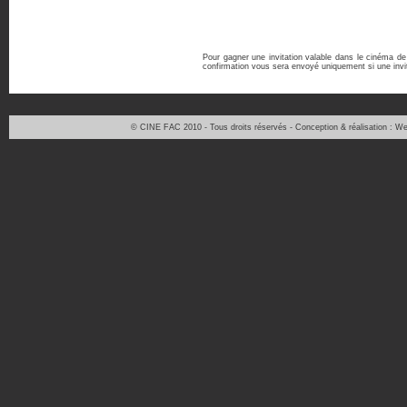
Pour gagner une invitation valable dans le cinéma de
confirmation vous sera envoyé uniquement si une invit
© CINE FAC 2010 - Tous droits réservés - Conception & réalisation : 