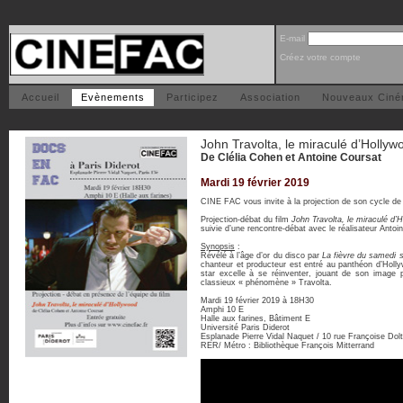
E-mail
Créez votre compte
Accueil
Evènements
Participez
Association
Nouveaux Cin
John Travolta, le miraculé d’Hollyw
De Clélia Cohen et Antoine Coursat
Mardi 19 février 2019
CINE FAC vous invite à la projection de son cycle de
Projection-débat du film
John Travolta, le miraculé d’
suivie d’une rencontre-débat avec le réalisateur Antoi
Synopsis
:
Révélé à l’âge d’or du disco par
La fièvre du samedi s
chanteur et producteur est entré au panthéon d’Holly
star excelle à se réinventer, jouant de son image p
classieux « phénomène » Travolta.
Mardi 19 février 2019 à 18H30
Amphi 10 E
Halle aux farines, Bâtiment E
Université Paris Diderot
Esplanade Pierre Vidal Naquet / 10 rue Françoise Dol
RER/ Métro : Bibliothèque François Mitterrand