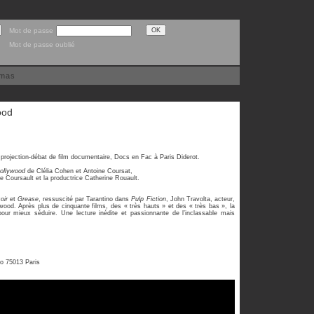
Mot de passe
Mot de passe oublié
émas
ood
 projection-débat de film documentaire, Docs en Fac à Paris Diderot.
Hollywood
de Clélia Cohen et Antoine Coursat,
ne Coursault et la productrice Catherine Rouault.
oir
et
Grease
, ressuscité par Tarantino dans
Pulp Fiction
, John Travolta, acteur,
wood. Après plus de cinquante films, des « très hauts » et des « très bas », la
our mieux séduire. Une lecture inédite et passionnante de l’inclassable mais
to 75013 Paris