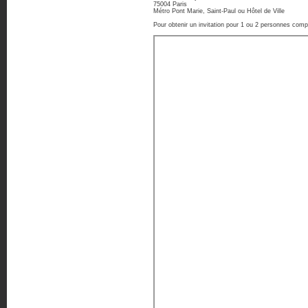
75004 Paris
Métro Pont Marie, Saint-Paul ou Hôtel de Ville
Pour obtenir un invitation pour 1 ou 2 personnes comp