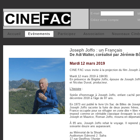
E-mail
M
Créez votre compte
M
Accueil
Evènements
Participez
Association
Nouveaux Cin
Joseph Joffo : un Français
De Adi Walter, coréalisé par Jérémie 
Mardi 12 mars 2019
CINE FAC vous invite à la projection du film
Joseph J
Mardi 12 mars 2019 à 19H30.
En présence de Brigitte Joffo, épouse de Joseph Joffo
et Nicolas Duval, producteur.
L’histoire
:
Soirée d’hommage à Joseph Joffo, enfant caché pend
décembre 2018 à l’âge de 87 ans.
En 1973 est publié le livre Un Sac de Billes de Josep
Joseph Joffo raconte la fuite de deux jeunes frères,
France occupée pour se réfugier en zone dite « libre »
imposé comme un véritable classique évoquant la con
Joseph et Maurice, Roman Joffo, mourra en déportat
À 85 ans, Joseph Joffo refait le voyage. Il reprend
soixante douze ans auparavant.
au Mémorial de la Shoah.
Auditorium Edmond J. Safra
17 rue Geoffroy l’Asnier