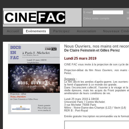
E-mail
M
Créez votre compte
M
Accueil
Evènements
Participez
Association
Nouveaux Cin
Nous Ouvriers, nos mains ont recon
De Claire Feinstein et Gilles Perez
Lundi 25 mars 2019
CINE FAC vous invite à la projection de son cycle de 
Projection-débat du film
Nous Ouvriers, nos mains 
Perez.
Synopsis
:
Le film décrit les années d’après-guerre. Les ouvrier
la fierté d’appartenir à ce monde est grande.
Dans l’inconscient collectif, l’ouvrier a le visage et 
réelle épreuve, mais les acquis du Front populaire e
amélioration de leurs conditions de vie.
Lundi 25 mars 2019 à 18H30
Université Paris I Centre Michelet
3 rue Michelet 75006 Paris
Métro : Notre-Dame-des-Champs (L12) / Vavin (L4)
RER B : Port-Royal
Entrée gratuite Inscription recommandée via le formul