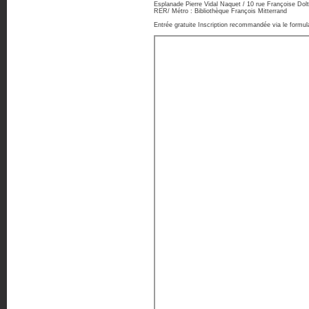
Esplanade Pierre Vidal Naquet / 10 rue Françoise Dol
RER/ Métro : Bibliothèque François Mitterrand
Entrée gratuite Inscription recommandée via le formul