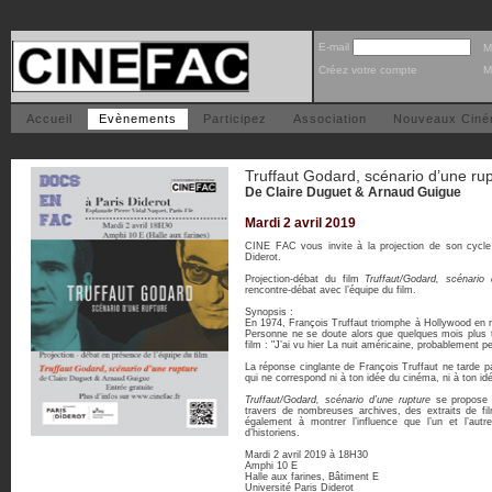
E-mail
M
Créez votre compte
M
Accueil
Evènements
Participez
Association
Nouveaux Cin
Truffaut Godard, scénario d’une ru
De Claire Duguet & Arnaud Guigue
Mardi 2 avril 2019
CINE FAC vous invite à la projection de son cycle
Diderot.
Projection-débat du film
Truffaut/Godard, scénario 
rencontre-débat avec l’équipe du film.
Synopsis :
En 1974, François Truffaut triomphe à Hollywood en re
Personne ne se doute alors que quelques mois plus tô
film : "J’ai vu hier La nuit américaine, probablement pe
La réponse cinglante de François Truffaut ne tarde 
qui ne correspond ni à ton idée du cinéma, ni à ton i
Truffaut/Godard, scénario d’une rupture
se propose d’
travers de nombreuses archives, des extraits de fil
également à montrer l’influence que l’un et l’aut
d’historiens.
Mardi 2 avril 2019 à 18H30
Amphi 10 E
Halle aux farines, Bâtiment E
Université Paris Diderot