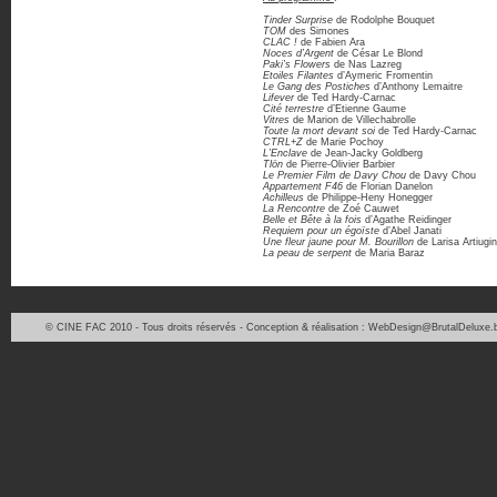
Tinder Surprise
de Rodolphe Bouquet
TOM
des Simones
CLAC !
de Fabien Ara
Noces d’Argent
de César Le Blond
Paki’s Flowers
de Nas Lazreg
Etoiles Filantes
d’Aymeric Fromentin
Le Gang des Postiches
d’Anthony Lemaitre
Lifever
de Ted Hardy-Carnac
Cité terrestre
d’Etienne Gaume
Vitres
de Marion de Villechabrolle
Toute la mort devant soi
de Ted Hardy-Carnac
CTRL+Z
de Marie Pochoy
L’Enclave
de Jean-Jacky Goldberg
Tlön
de Pierre-Olivier Barbier
Le Premier Film de Davy Chou
de Davy Chou
Appartement F46
de Florian Danelon
Achilleus
de Philippe-Heny Honegger
La Rencontre
de Zoé Cauwet
Belle et Bête à la fois
d’Agathe Reidinger
Requiem pour un égoïste
d’Abel Janati
Une fleur jaune pour M. Bourillon
de Larisa Artiugi
La peau de serpent
de Maria Baraz
© CINE FAC 2010 - Tous droits réservés - Conception & réalisation : WebDesign@BrutalDeluxe.b