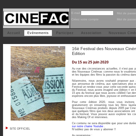
E-mail
Mot de passe
Créez votre compte
Mot de passe
Accueil
Evènements
Participez
Association
Nouveaux Cin
16è Festival des Nouveaux Ciné
Edition
Du 15 au 25 juin 2020
Au vue des circonstances actuelles, il n’est pas po
des Nouveaux Cinémas comme nous le voudrions, 
et les équipes des films la passion du cinéma dans 
Néanmoins, nous avons souhaité proposer aux 
aux amoureux de cinéma, aux spectateurs plus ou
Festival un rendez-vous pour cette seconde quinzai
du Festival, nous avons imaginé une édition « en lig
15 ans du festival que nous avons célébré l’an dern
espérons encore plus libre, joyeuse et enthousias
Pour cette édition 2020, nous vous invitons 
gratuitement en streaming tous les films laur
Nouveaux Cinémas produits depuis 2005 par Cin
que quelques films que nos deux associations ont
et du festival. Vous pouvez aussi explorer les co
des Making Of et interviews.
Ce contenu ne sera disponible que pour une durée 
sur notre chaine Youtube
.
SITE OFFICIEL
N’oubliez pas de vous y abonner !!
Au programme
: