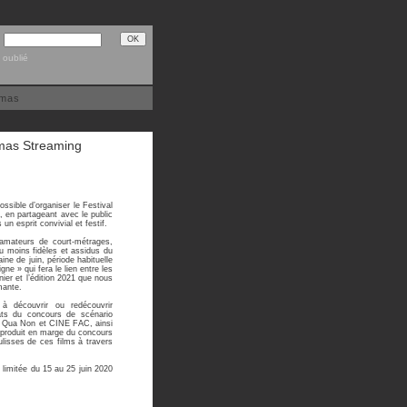
 oublié
émas
mas Streaming
ssible d’organiser le Festival
en partageant avec le public
un esprit convivial et festif.
amateurs de court-métrages,
 moins fidèles et assidus du
ne de juin, période habituelle
ne » qui fera le lien entre les
ier et l’édition 2021 que nous
mante.
à découvrir ou redécouvrir
éats du concours de scénario
e Qua Non et CINE FAC, ainsi
 produit en marge du concours
ulisses de ces films à travers
limitée du 15 au 25 juin 2020