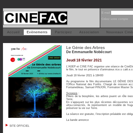
E-mail
Créez votre compte
Accueil
Evènements
Participez
Association
Nouveaux Cin
Le Génie des Arbres
De Emmanuelle Nobécourt
Jeudi 18 février 2021
L’AGEP et CINE FAC organise une séance de CinéDébat 
le film, le tout en présence d’animateur.rice.s calé.e.s 
Jeudi 18 février 2021 à 18H00
Au programme le film documentaire LE GÉNIE DES 
l’Office National des Forêts. Chargé de mission acc
Fontainebleau, Samuel PINJON, Formation Master Scie
Synopsis
:
Piliers de la biosphère, les arbres jouent un rôle ines
Terre.
En s’appuyant sur les plus récentes découvertes scien
ultra-connectés, ils représentent un modèle de frug
préserver la vie sur Terre.
La séance est gratuite, l’inscription préalable est obli
La bande annonce
SITE OFFICIEL