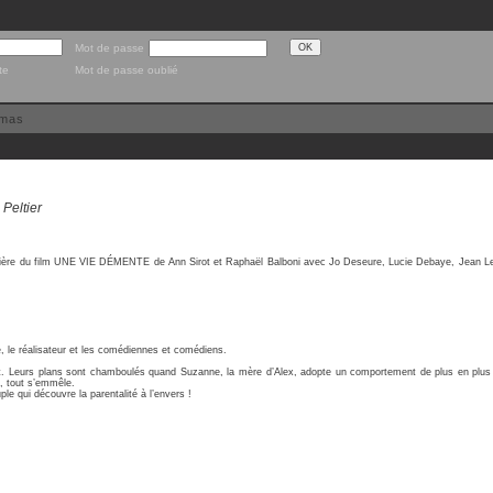
Mot de passe
te
Mot de passe oublié
émas
Peltier
mière du film UNE VIE DÉMENTE de Ann Sirot et Raphaël Balboni avec Jo Deseure, Lucie Debaye, Jean Le 
ce, le réalisateur et les comédiennes et comédiens.
t. Leurs plans sont chamboulés quand Suzanne, la mère d’Alex, adopte un comportement de plus en plus 
t, tout s’emmêle.
uple qui découvre la parentalité à l’envers !