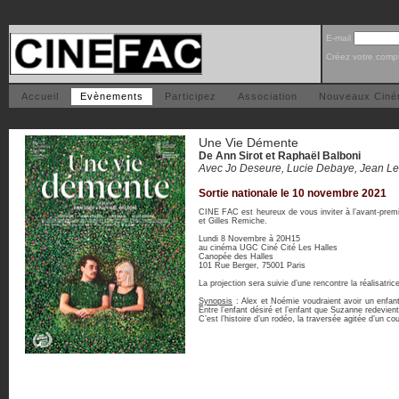
E-mail
Créez votre comp
Accueil
Evènements
Participez
Association
Nouveaux Cin
Une Vie Démente
De Ann Sirot et Raphaël Balboni
Avec Jo Deseure, Lucie Debaye, Jean Le 
Sortie nationale le 10 novembre 2021
CINE FAC est heureux de vous inviter à l’avant-pre
et Gilles Remiche.
Lundi 8 Novembre à 20H15
au cinéma UGC Ciné Cité Les Halles
Canopée des Halles
101 Rue Berger, 75001 Paris
La projection sera suivie d’une rencontre la réalisatri
Synopsis
: Alex et Noémie voudraient avoir un enfan
Entre l’enfant désiré et l’enfant que Suzanne redevien
C’est l’histoire d’un rodéo, la traversée agitée d’un co