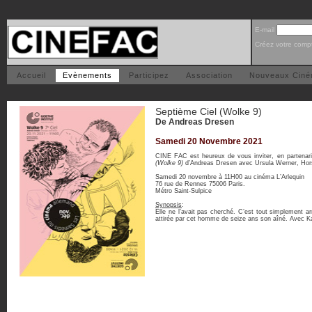
E-mail
Créez votre comp
Accueil
Evènements
Participez
Association
Nouveaux Cin
Septième Ciel (Wolke 9)
De Andreas Dresen
Samedi 20 Novembre 2021
CINE FAC est heureux de vous inviter, en partenari
(Wolke 9)
d’Andreas Dresen avec Ursula Werner, Hors
Samedi 20 novembre à 11H00 au cinéma L’Arlequin
76 rue de Rennes 75006 Paris.
Métro Saint-Sulpice
Synopsis
:
Elle ne l’avait pas cherché. C’est tout simplement ar
attirée par cet homme de seize ans son aîné. Avec Kar