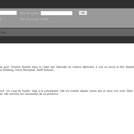
Mot de passe
te
Mot de passe oublié
émas
at avec l’Institut Goethe dans le cadre des Samedis du cinéma allemand, à voir ou revoir le film
Septiè
t Rehberg, Horst Westphal, Steffi Kühnert
rivé. Un coup de foudre. Inge a la soixantaine, elle est mariée depuis trente ans et aime son mari. Mais 
l, elle retrouve les sensations de sa jeunesse...