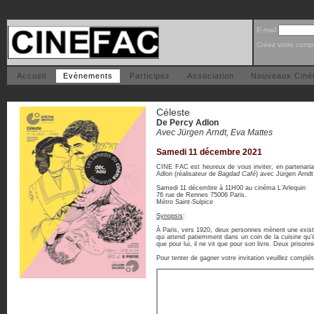
E-mail
Créez votre comp
Accueil
Evènements
Participez
Association
Nouveaux Cin
Céleste
De Percy Adlon
Avec Jürgen Arndt, Eva Mattes
Samedi 11 décembre 2021
CINE FAC est heureux de vous inviter, en partenariat
Adlon (réalisateur de
Bagdad Café
) avec Jürgen Arnd
Samedi 11 décembre à 11H00 au cinéma L’Arlequin
76 rue de Rennes 75006 Paris.
Métro Saint-Sulpice
Synopsis
:
À Paris, vers 1920, deux personnes mènent une existen
qui attend patiemment dans un coin de la cuisine qu’il 
que pour lui, il ne vit que pour son livre. Deux priso
Pour tenter de gagner votre invitation veuillez complét