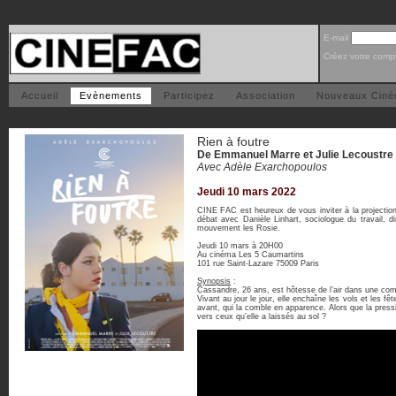
E-mail
Créez votre comp
Accueil
Evènements
Participez
Association
Nouveaux Cin
Rien à foutre
De Emmanuel Marre et Julie Lecoustre
Avec Adèle Exarchopoulos
Jeudi 10 mars 2022
CINE FAC est heureux de vous inviter à la projection
débat avec Danièle Linhart, sociologue du travail, 
mouvement les Rosie.
Jeudi 10 mars à 20H00
Au cinéma Les 5 Caumartins
101 rue Saint-Lazare 75009 Paris
Synopsis
:
Cassandre, 26 ans, est hôtesse de l’air dans une com
Vivant au jour le jour, elle enchaîne les vols et les
avant, qui la comble en apparence. Alors que la pressi
vers ceux qu’elle a laissés au sol ?