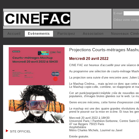
E-mail
Créez votre comp
Accueil
Evènements
Participez
Association
Nouveaux Cin
Projections Courts-métrages Mashu
Mercredi 20 avril 2022
CINE FAC est heureux d’accueillir pour une séance d
Au programme une sélection de courts-métrage Mash
La projection sera suivie d’une rencontre avec Julie
Le Mashup Cinéma… mais qu’est-ce donc que cette di
Le Mashup copie-colle, combine, se réapproprie et tran
Cet art punk/pop/geek/cinéphile crée de nouvelles œ
populaires, d’images brutes glanées sur le web. Le m
Genre encore méconnu, cette forme d’expression ciném
Le mashup est une des quatre grandes révolutions du
prend le pouvoir sur la mise en scène. Et tous les gen
Mercredi 20 avril 2022 à 18H30
Université Paris I Panthéon-Sorbonne, Centre Saint-C
47 rue Bergers 75015 Paris
Amphithéâtre
Métro Charles Michels, Lourmel ou Javel
SITE OFFICIEL
Entrée gratuite.