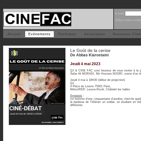
E-mail
Créez votre comp
Accueil
Evènements
Participez
Association
Nouveaux Cin
Le Goût de la cerise
De Abbas Kiarostami
Jeudi 4 mai 2023
QJ & CINE FAC sont heureux de vous inviter à la p
Safar Ali MORADI, Mir Hossein NOORI, suivie d’un d
Jeudi 4 mai à 18H30 (début de projection)
QJ
4 Place du Louvre 75001 Paris.
Métro/RER: Louvre-Rivoli, Châtelet les halles
Synopsis
:
Un homme d’une cinquantaine d’années cherche quelqu’
la banlieue de Téhéran un soldat, un étudiant en thé
différente.