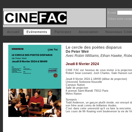
E-mail
Créez votre comp
Accueil
Evènements
Participez
Association
Nouveaux Cin
Le cercle des poètes disparus
De Peter Weir
Avec Robin Williams, Ethan Hawke, Rob
Jeudi 8 février 2024
CINE FAC est heureux de vous inviter à la projectio
Robert Sean Leonard, Josh Charles, Gale Hansen suiv
Jeudi 8 février 2024 à 18H00 (début de projection)
Université Sorbonne-Nouvelle
Campus Nation
Salle de projection
8 avenue Saint-Mandé 75012 Paris
Métro Nation
Synopsis :
Todd Anderson, un garçon plutôt timide, est envoyé da
son frère avait connu de brillantes études.
C’est dans cette université qu’il va faire la rencontre
Les cours de Mr Keating vont bouleverser la vie de l’é