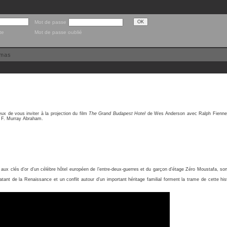
Mot de passe
te
Mot de passe oublié
émas
 de vous inviter à la projection du film
The Grand Budapest Hotel
de Wes Anderson avec Ralph Fienne
 F. Murray Abraham.
ux clés d’or d’un célèbre hôtel européen de l’entre-deux-guerres et du garçon d’étage Zéro Moustafa, son 
tant de la Renaissance et un conflit autour d’un important héritage familial forment la trame de cette his