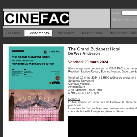
E-mail
Créez votre comp
Accueil
Evènements
Participez
Association
Nouveaux Cin
The Grand Budapest Hotel
De Wes Anderson
Vendredi 29 mars 2024
6ème étage sans ascenseur et CINE FAC sont heureux
Revolori, Saoirse Ronan, Edward Norton, Jude Law &
Vendredi 29 mars 2024 à 18H00 (début de projection)
Sorbonne Université
Campus Michelet
Amphithéâtre
3 rue Michelet 75006 Paris
Métro / RER Port-Royal
Synopsis
:
Le film retrace les aventures de Gustave H, l’homme a
plus fidèle.
La recherche d’un tableau volé, oeuvre inestimable da
coeur de la vieille Europe en pleine mutation.