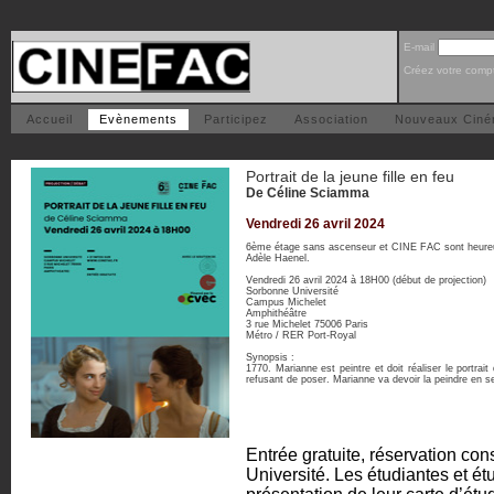
E-mail
Créez votre comp
Accueil
Evènements
Participez
Association
Nouveaux Cin
Portrait de la jeune fille en feu
De Céline Sciamma
Vendredi 26 avril 2024
6ème étage sans ascenseur et CINE FAC sont heureux 
Adèle Haenel.
Vendredi 26 avril 2024 à 18H00 (début de projection)
Sorbonne Université
Campus Michelet
Amphithéâtre
3 rue Michelet 75006 Paris
Métro / RER Port-Royal
Synopsis :
1770. Marianne est peintre et doit réaliser le portra
refusant de poser. Marianne va devoir la peindre en se
Entrée gratuite, réservation co
Université. Les étudiantes et é