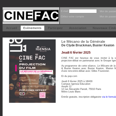
E-mail
Mot de passe
Créez votre compte
Mot de passe
Accueil
Evènements
Participez
Association
Nouveaux Cin
Le Mécano de la Générale
De Clyde Bruckman, Buster Keaton
Jeudi 6 février 2025
CINE FAC est heureux de vous inviter à la 
projection-débat en partenariat avec le Groupe Ige
Au programme de cette séance,
Le Mécano de la
& Buster Keaton avec Buster Keaton, Marion M
d’une rencontre-débat avec Gilles Fourestier.
Et du pop-corn
Jeudi 6 février 2025 à 18H00
Campus Igensia Education
Amphi 12
12 rue Alexandre Parodi, 75010 Paris
Métro Louis Blanc
Entrée gratuite, inscription obligatoire
via le formula