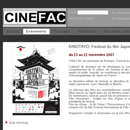
E-mail
Mot de passe
Créez votre compte
Mot de passe
Accueil
Evènements
Participez
Association
Nouveaux Cin
KINOTAYO, Festival du film Japo
du 13 au 21 novembre 2007
CINE FAC est partenaire de Kinotayo, Festival du 
L’objectif de Kinotayo est de développer la con
compréhension de la culture, de l’histoire et de
auprès du public français, en contribuant à une plus
cinématographique du Japon en France.
La deuxième édition du festival se déroulera d
région parisienne, Lyon, Marseille et Biarritz.
La sélection des films est essentiellement centr
(films lancés au Japon dans les 18 derniers mois).
De nombreuses séances auront lieu en présence de
Film d’ouverture :
Ichijiku No Kao (Faces of a
présidente du festival
Film de clôture :
Ai No Yokan ( Pressentiment d’’
Léopard d’or du 60e Festival International du Film
Programme complet et réservation sur le site offici
SITE OFFICIEL