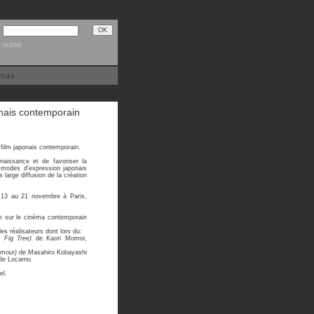
 oublié
émas
nais contemporain
film japonais contemporain.
naissance et de favoriser la
s modes d’expression japonais
 large diffusion de la création
u 13 au 21 novembre à Paris,
ée sur le cinéma contemporain
s réalisateurs dont lors du:
 Fig Tree)
de Kaori Momoi,
amour)
de Masahiro Kobayashi
 de Locarno.
el.