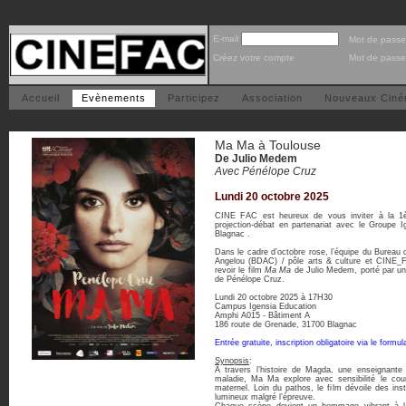
E-mail
Mot de passe
Créez votre compte
Mot de passe
Accueil
Evènements
Participez
Association
Nouveaux Cin
Ma Ma à Toulouse
De Julio Medem
Avec Pénélope Cruz
Lundi 20 octobre 2025
CINE FAC est heureux de vous inviter à la 1
projection-débat en partenariat avec le Groupe 
Blagnac .
Dans le cadre d’octobre rose, l’équipe du Bureau 
Angelou (BDAC) / pôle arts & culture et CINE_
revoir le film
Ma Ma
de Julio Medem, porté par une
de Pénélope Cruz.
Lundi 20 octobre 2025 à 17H30
Campus Igensia Education
Amphi A015 - Bâtiment A
186 route de Grenade, 31700 Blagnac
Entrée gratuite, inscription obligatoire via le formula
Synopsis
:
À travers l’histoire de Magda, une enseignante 
maladie, Ma Ma explore avec sensibilité le cour
maternel. Loin du pathos, le film dévoile des inst
lumineux malgré l’épreuve.