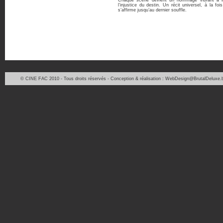
Chaque scène devient un hommage vibrant à 
l’injustice du destin. Un récit universel, à la foi
s’affirme jusqu’au dernier souffle.
© CINE FAC 2010 - Tous droits réservés - Conception & réalisation : WebDesign@BrutalDeluxe.b