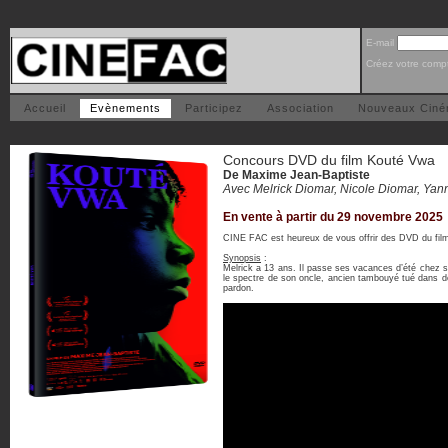
E-mail
Créez votre comp
Accueil
Evènements
Participez
Association
Nouveaux Cin
Concours DVD du film Kouté Vwa
De Maxime Jean-Baptiste
Avec Melrick Diomar, Nicole Diomar, Yan
En vente à partir du 29 novembre 2025
CINE FAC est heureux de vous offrir des DVD du fi
Synopsis
:
Melrick a 13 ans. Il passe ses vacances d’été chez 
le spectre de son oncle, ancien tambouyé tué dans de
pardon.