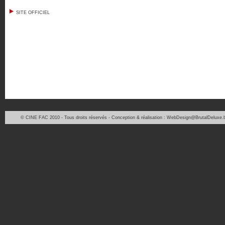
SITE OFFICIEL
© CINE FAC 2010 - Tous droits réservés - Conception & réalisation : WebDesign@BrutalDeluxe.b