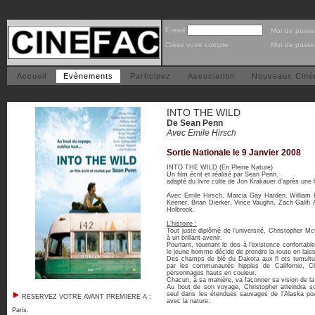
E-mail
Mot de passe
Créez votre compte
Mot de passe
Accueil
Evènements
Participez
Association
Nouveaux Cin
INTO THE WILD
De Sean Penn
Avec Emile Hirsch
Sortie Nationale le 9 Janvier 2008
INTO THE WILD (En Pleine Nature)
Un film écrit et réalisé par Sean Penn.
adapté du livre culte de Jon Krakauer d’après une h
Avec Emile Hirsch, Marcia Gay Harden, William 
Keener, Brian Dierker, Vince Vaughn, Zach Galifi 
Holbrook.
L’histoire :
Tout juste diplômé de l’université, Christopher M
à un brillant avenir.
Pourtant, tournant le dos à l’existence confortable
le jeune homme décide de prendre la route en laissa
Des champs de blé du Dakota aux fl ots tumult
par les communautés hippies de Californie, Ch
personnages hauts en couleur.
Chacun, à sa manière, va façonner sa vision de la 
Au bout de son voyage, Christopher atteindra so
seul dans les étendues sauvages de l’Alaska po
RESERVEZ VOTRE AVANT PREMIERE A :
avec la nature.
Paris
.