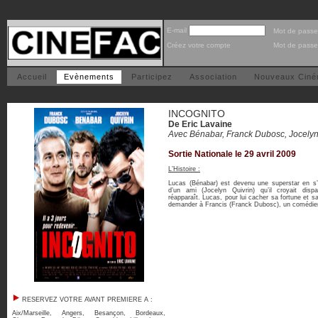
E-mail
Mot de passe
Créez votre compte
Mot de passe
Accueil
Evènements
Participez
Association
Nouveaux Cin
INCOGNITO
De Eric Lavaine
Avec Bénabar, Franck Dubosc, Jocelyn Q
Sortie Nationale le 29 avril 2009
L’Histoire :
Lucas (Bénabar) est devenu une superstar en s’
d’un ami (Jocelyn Quivrin) qu’il croyait dis
réapparaît. Lucas, pour lui cacher sa fortune et sa
demander à Francis (Franck Dubosc), un comédien 
RESERVEZ VOTRE AVANT PREMIERE A :
Aix/Marseille
,
Angers
,
Besançon
,
Bordeaux
,