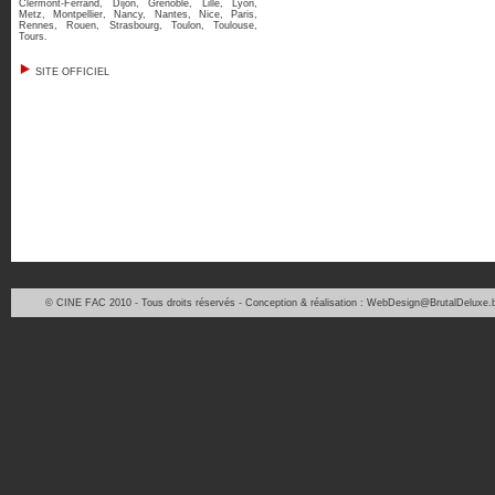
Clermont-Ferrand
,
Dijon
,
Grenoble
,
Lille
,
Lyon
,
Metz
,
Montpellier
,
Nancy
,
Nantes
,
Nice
,
Paris
,
Rennes
,
Rouen
,
Strasbourg
,
Toulon
,
Toulouse
,
Tours
.
SITE OFFICIEL
© CINE FAC 2010 - Tous droits réservés - Conception & réalisation : WebDesign@BrutalDeluxe.b