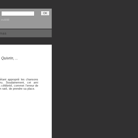
 oublié
émas
uivrin, ...
étant approprié les chansons
paru. Soudainement, cet ami
 célébrité, commet l’erreur de
raté, de prendre sa place.